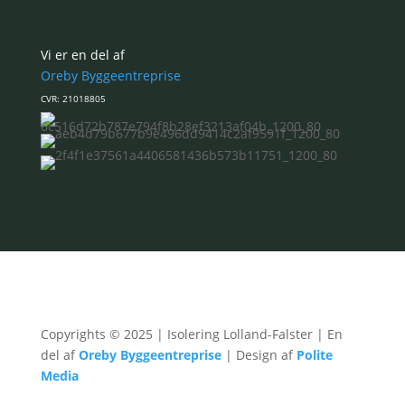
Vi er en del af
Oreby Byggeentreprise
CVR: 21018805
Copyrights © 2025 | Isolering Lolland-Falster | En
del af
Oreby Byggeentreprise
| Design af
Polite
Media